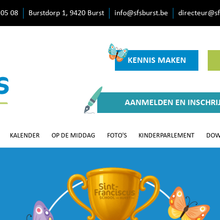
 05 08
Burstdorp 1, 9420 Burst
info@sfsburst.be
directeur@sf
KENNIS MAKEN
AANMELDEN EN INSCHRI
KALENDER
OP DE MIDDAG
FOTO'S
KINDERPARLEMENT
DOW