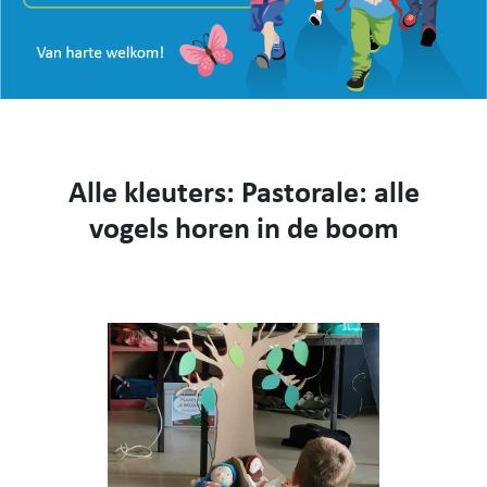
VISIE
WEBSHOP
KENNIS MAKEN
CONTACT
AANMELDEN EN INSCHRIJVEN
Alle kleuters: Pastorale: alle
NIEUWS
VIDEO
vogels horen in de boom
053 62 61 78
Burstdorp 1, 9420 Burst
info@sfsburst.be
directeur@sfsburst.be