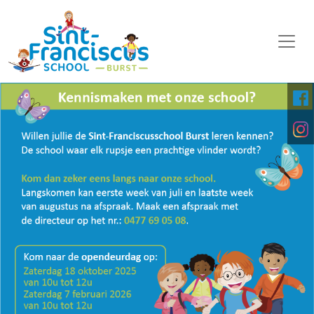
WELKOM
ONZE SCHOOL
SCHOOLORGANISATIE
KALENDER
OP DE MIDDAG
FOTO'S
KINDERPARLEMENT
DOWNLOADS
DIGITALE PLATFORMEN