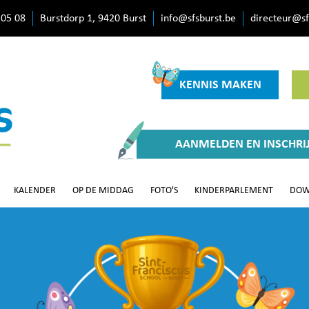
 05 08
Burstdorp 1, 9420 Burst
info@sfsburst.be
directeur@sf
KENNIS MAKEN
AANMELDEN EN INSCHRI
KALENDER
OP DE MIDDAG
FOTO'S
KINDERPARLEMENT
DOW