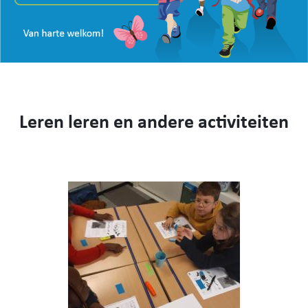
VISIE
WEBSHOP
KENNIS MAKEN
CONTACT
AANMELDEN EN INSCHRIJVEN
Leren leren en andere activiteiten
NIEUWS
VIDEO
053 62 61 78
Burstdorp 1, 9420 Burst
info@sfsburst.be
directeur@sfsburst.be