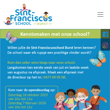
WELKOM
ONZE SCHOOL
SCHOOLORGANISATIE
KALENDER
OP DE MIDDAG
FOTO'S
KINDERPARLEMENT
DOWNLOADS
DIGITALE PLATFORMEN