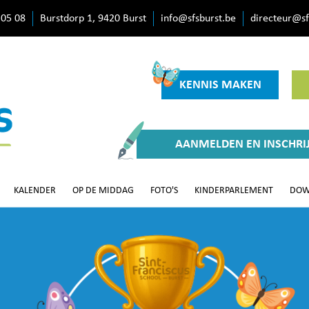
 05 08
Burstdorp 1, 9420 Burst
info@sfsburst.be
directeur@sf
KENNIS MAKEN
AANMELDEN EN INSCHRI
KALENDER
OP DE MIDDAG
FOTO'S
KINDERPARLEMENT
DOW