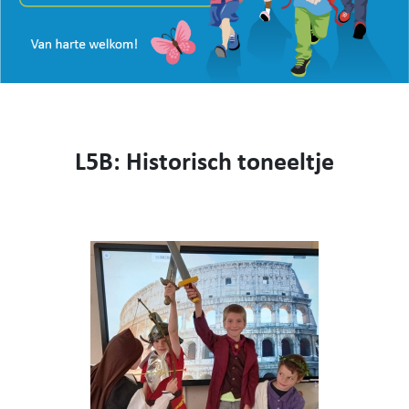
VISIE
WEBSHOP
KENNIS MAKEN
CONTACT
AANMELDEN EN INSCHRIJVEN
L5B: Historisch toneeltje
NIEUWS
VIDEO
053 62 61 78
Burstdorp 1, 9420 Burst
info@sfsburst.be
directeur@sfsburst.be