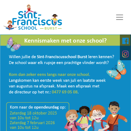
WELKOM
ONZE SCHOOL
SCHOOLORGANISATIE
KALENDER
OP DE MIDDAG
FOTO'S
KINDERPARLEMENT
DOWNLOADS
DIGITALE PLATFORMEN