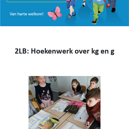
VISIE
WEBSHOP
KENNIS MAKEN
CONTACT
AANMELDEN EN INSCHRIJVEN
2LB: Hoekenwerk over kg en g
NIEUWS
VIDEO
053 62 61 78
Burstdorp 1, 9420 Burst
info@sfsburst.be
directeur@sfsburst.be