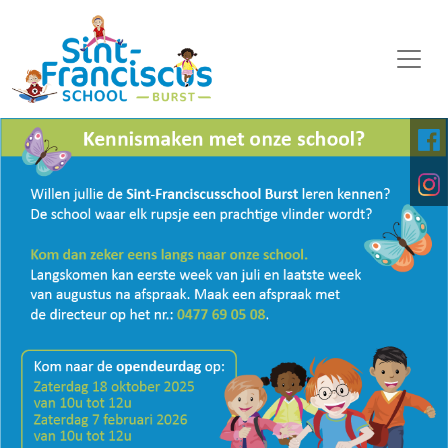
WELKOM
ONZE SCHOOL
SCHOOLORGANISATIE
KALENDER
OP DE MIDDAG
FOTO'S
KINDERPARLEMENT
DOWNLOADS
DIGITALE PLATFORMEN