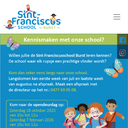
WELKOM
ONZE SCHOOL
SCHOOLORGANISATIE
KALENDER
OP DE MIDDAG
FOTO'S
KINDERPARLEMENT
DOWNLOADS
DIGITALE PLATFORMEN