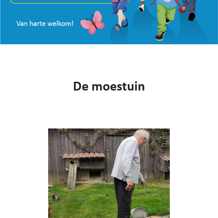
VISIE
WEBSHOP
KENNIS MAKEN
CONTACT
AANMELDEN EN INSCHRIJVEN
De moestuin
NIEUWS
VIDEO
053 62 61 78
Burstdorp 1, 9420 Burst
info@sfsburst.be
directeur@sfsburst.be