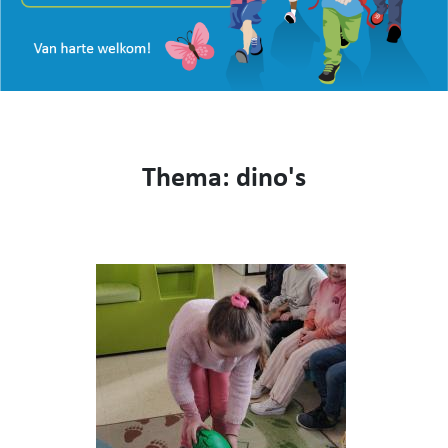
VISIE
WEBSHOP
KENNIS MAKEN
CONTACT
AANMELDEN EN INSCHRIJVEN
Thema: dino's
NIEUWS
VIDEO
053 62 61 78
Burstdorp 1, 9420 Burst
info@sfsburst.be
directeur@sfsburst.be