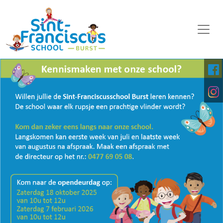
WELKOM
ONZE SCHOOL
SCHOOLORGANISATIE
KALENDER
OP DE MIDDAG
FOTO'S
KINDERPARLEMENT
DOWNLOADS
DIGITALE PLATFORMEN