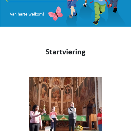
VISIE
WEBSHOP
KENNIS MAKEN
CONTACT
AANMELDEN EN INSCHRIJVEN
Startviering
NIEUWS
VIDEO
053 62 61 78
Burstdorp 1, 9420 Burst
info@sfsburst.be
directeur@sfsburst.be