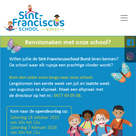
WELKOM
ONZE SCHOOL
SCHOOLORGANISATIE
KALENDER
OP DE MIDDAG
FOTO'S
KINDERPARLEMENT
DOWNLOADS
DIGITALE PLATFORMEN