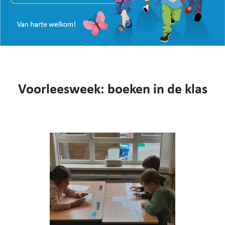
VISIE
WEBSHOP
KENNIS MAKEN
CONTACT
AANMELDEN EN INSCHRIJVEN
Voorleesweek: boeken in de klas
NIEUWS
VIDEO
053 62 61 78
Burstdorp 1, 9420 Burst
info@sfsburst.be
directeur@sfsburst.be