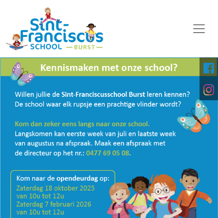
WELKOM
ONZE SCHOOL
SCHOOLORGANISATIE
KALENDER
OP DE MIDDAG
FOTO'S
KINDERPARLEMENT
DOWNLOADS
DIGITALE PLATFORMEN