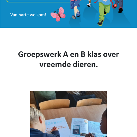
VISIE
WEBSHOP
KENNIS MAKEN
CONTACT
AANMELDEN EN INSCHRIJVEN
Groepswerk A en B klas over
NIEUWS
VIDEO
vreemde dieren.
053 62 61 78
Burstdorp 1, 9420 Burst
info@sfsburst.be
directeur@sfsburst.be