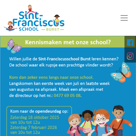
WELKOM
ONZE SCHOOL
SCHOOLORGANISATIE
KALENDER
OP DE MIDDAG
FOTO'S
KINDERPARLEMENT
DOWNLOADS
DIGITALE PLATFORMEN