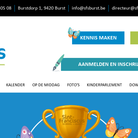
 05 08
Burstdorp 1, 9420 Burst
info@sfsburst.be
directeur@sf
KENNIS MAKEN
AANMELDEN EN INSCHRI
KALENDER
OP DE MIDDAG
FOTO'S
KINDERPARLEMENT
DOW