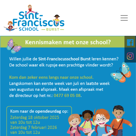
WELKOM
ONZE SCHOOL
SCHOOLORGANISATIE
KALENDER
OP DE MIDDAG
FOTO'S
KINDERPARLEMENT
DOWNLOADS
DIGITALE PLATFORMEN