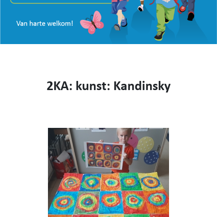
VISIE
WEBSHOP
KENNIS MAKEN
CONTACT
AANMELDEN EN INSCHRIJVEN
2KA: kunst: Kandinsky
NIEUWS
VIDEO
053 62 61 78
Burstdorp 1, 9420 Burst
info@sfsburst.be
directeur@sfsburst.be