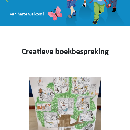
VISIE
WEBSHOP
KENNIS MAKEN
CONTACT
AANMELDEN EN INSCHRIJVEN
Creatieve boekbespreking
NIEUWS
VIDEO
053 62 61 78
Burstdorp 1, 9420 Burst
info@sfsburst.be
directeur@sfsburst.be