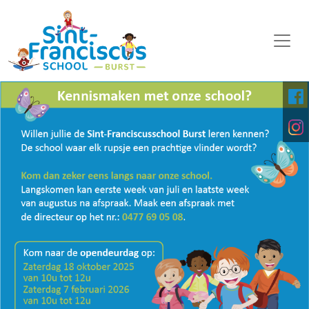
WELKOM
ONZE SCHOOL
SCHOOLORGANISATIE
KALENDER
OP DE MIDDAG
FOTO'S
KINDERPARLEMENT
DOWNLOADS
DIGITALE PLATFORMEN