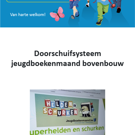
VISIE
WEBSHOP
KENNIS MAKEN
CONTACT
AANMELDEN EN INSCHRIJVEN
Doorschuifsysteem
NIEUWS
VIDEO
jeugdboekenmaand bovenbouw
053 62 61 78
Burstdorp 1, 9420 Burst
info@sfsburst.be
directeur@sfsburst.be