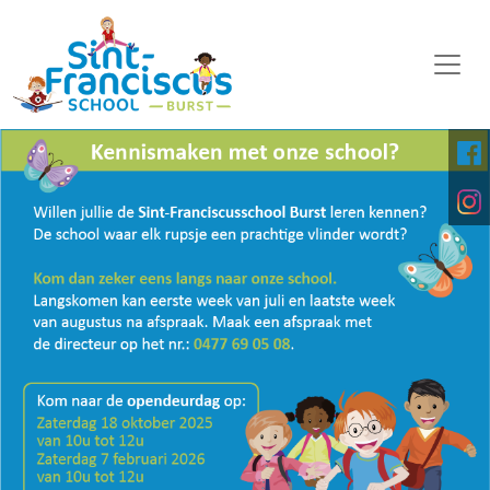
WELKOM
ONZE SCHOOL
SCHOOLORGANISATIE
KALENDER
OP DE MIDDAG
FOTO'S
KINDERPARLEMENT
DOWNLOADS
DIGITALE PLATFORMEN