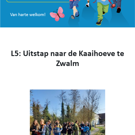
VISIE
WEBSHOP
KENNIS MAKEN
CONTACT
AANMELDEN EN INSCHRIJVEN
L5: Uitstap naar de Kaaihoeve te
NIEUWS
VIDEO
Zwalm
053 62 61 78
Burstdorp 1, 9420 Burst
info@sfsburst.be
directeur@sfsburst.be