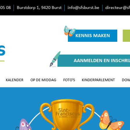
 05 08
Burstdorp 1, 9420 Burst
info@sfsburst.be
directeur@sf
KENNIS MAKEN
AANMELDEN EN INSCHRI
KALENDER
OP DE MIDDAG
FOTO'S
KINDERPARLEMENT
DOW