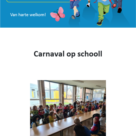
VISIE
WEBSHOP
KENNIS MAKEN
CONTACT
AANMELDEN EN INSCHRIJVEN
Carnaval op schooll
NIEUWS
VIDEO
053 62 61 78
Burstdorp 1, 9420 Burst
info@sfsburst.be
directeur@sfsburst.be