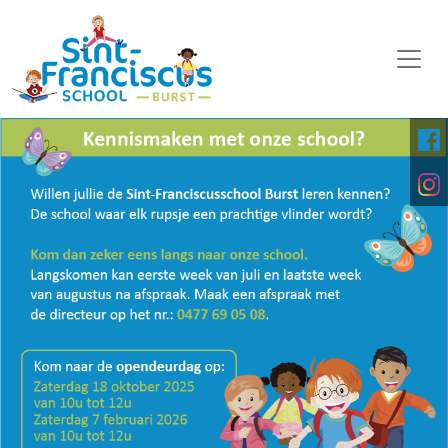
WELKOM
ONZE SCHOOL
SCHOOLORGANISATIE
KALENDER
OP DE MIDDAG
FOTO'S
KINDERPARLEMENT
DOWNLOADS
DIGITALE PLATFORMEN