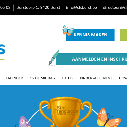
 05 08
Burstdorp 1, 9420 Burst
info@sfsburst.be
directeur@sf
KENNIS MAKEN
AANMELDEN EN INSCHRI
KALENDER
OP DE MIDDAG
FOTO'S
KINDERPARLEMENT
DOW