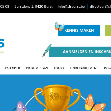
 05 08
Burstdorp 1, 9420 Burst
info@sfsburst.be
directeur@sf
KENNIS MAKEN
AANMELDEN EN INSCHRI
KALENDER
OP DE MIDDAG
FOTO'S
KINDERPARLEMENT
DOW