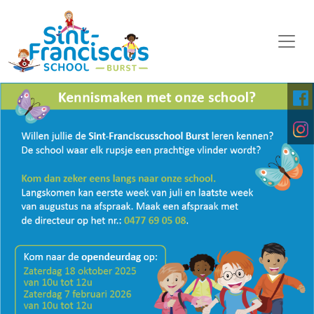
WELKOM
ONZE SCHOOL
SCHOOLORGANISATIE
KALENDER
OP DE MIDDAG
FOTO'S
KINDERPARLEMENT
DOWNLOADS
DIGITALE PLATFORMEN