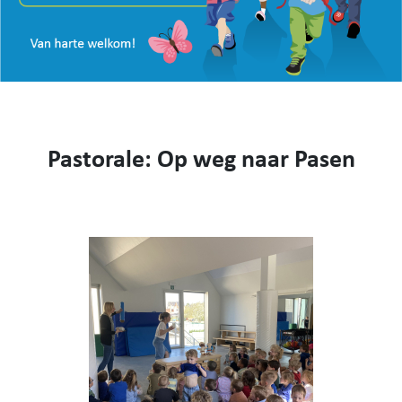
VISIE
WEBSHOP
KENNIS MAKEN
CONTACT
AANMELDEN EN INSCHRIJVEN
Pastorale: Op weg naar Pasen
NIEUWS
VIDEO
053 62 61 78
Burstdorp 1, 9420 Burst
info@sfsburst.be
directeur@sfsburst.be