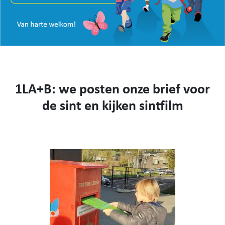
VISIE
WEBSHOP
KENNIS MAKEN
CONTACT
AANMELDEN EN INSCHRIJVEN
1LA+B: we posten onze brief voor
NIEUWS
VIDEO
de sint en kijken sintfilm
053 62 61 78
Burstdorp 1, 9420 Burst
info@sfsburst.be
directeur@sfsburst.be