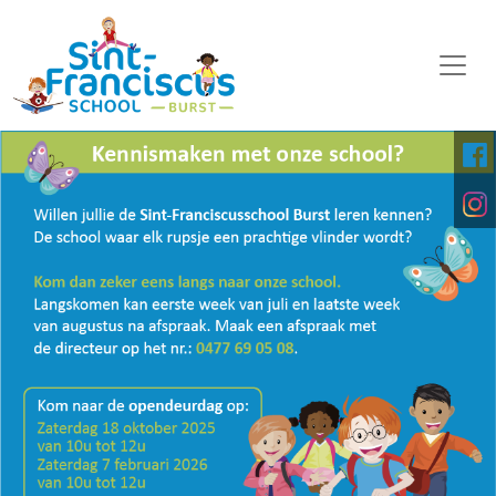
WELKOM
ONZE SCHOOL
SCHOOLORGANISATIE
KALENDER
OP DE MIDDAG
FOTO'S
KINDERPARLEMENT
DOWNLOADS
DIGITALE PLATFORMEN