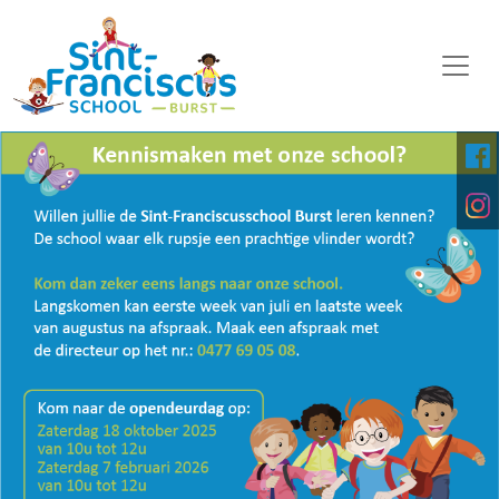
WELKOM
ONZE SCHOOL
SCHOOLORGANISATIE
KALENDER
OP DE MIDDAG
FOTO'S
KINDERPARLEMENT
DOWNLOADS
DIGITALE PLATFORMEN