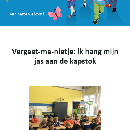
VISIE
WEBSHOP
KENNIS MAKEN
CONTACT
AANMELDEN EN INSCHRIJVEN
Vergeet-me-nietje: ik hang mijn
NIEUWS
VIDEO
jas aan de kapstok
053 62 61 78
Burstdorp 1, 9420 Burst
info@sfsburst.be
directeur@sfsburst.be