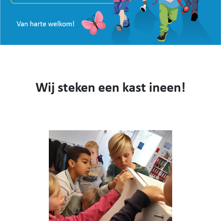
VISIE
WEBSHOP
KENNIS MAKEN
CONTACT
AANMELDEN EN INSCHRIJVEN
Wij steken een kast ineen!
NIEUWS
VIDEO
053 62 61 78
Burstdorp 1, 9420 Burst
info@sfsburst.be
directeur@sfsburst.be