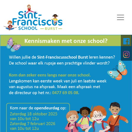
WELKOM
ONZE SCHOOL
SCHOOLORGANISATIE
KALENDER
OP DE MIDDAG
FOTO'S
KINDERPARLEMENT
DOWNLOADS
DIGITALE PLATFORMEN