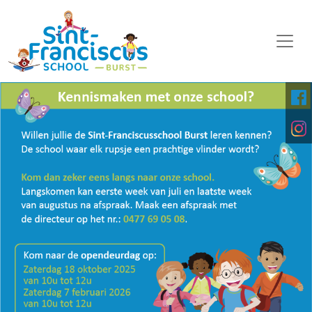
WELKOM
ONZE SCHOOL
SCHOOLORGANISATIE
KALENDER
OP DE MIDDAG
FOTO'S
KINDERPARLEMENT
DOWNLOADS
DIGITALE PLATFORMEN