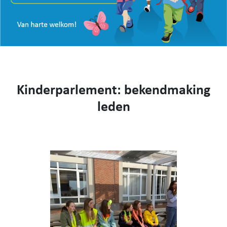
VISIE
WEBSHOP
KENNIS MAKEN
CONTACT
AANMELDEN EN INSCHRIJVEN
Kinderparlement: bekendmaking
NIEUWS
VIDEO
leden
053 62 61 78
Burstdorp 1, 9420 Burst
info@sfsburst.be
directeur@sfsburst.be