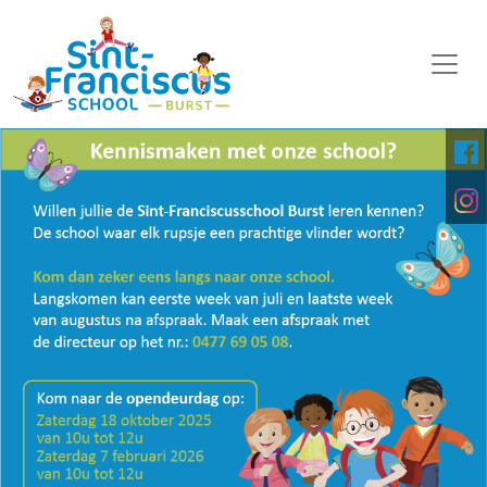
WELKOM
ONZE SCHOOL
SCHOOLORGANISATIE
KALENDER
OP DE MIDDAG
FOTO'S
KINDERPARLEMENT
DOWNLOADS
DIGITALE PLATFORMEN