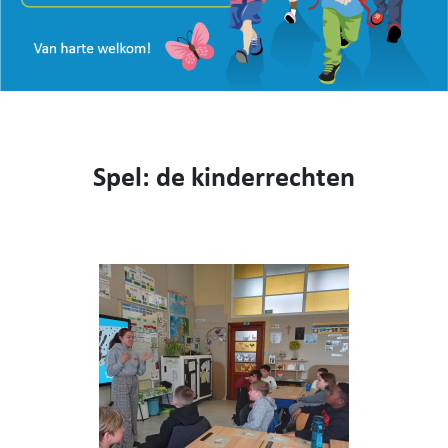
VISIE
WEBSHOP
KENNIS MAKEN
CONTACT
AANMELDEN EN INSCHRIJVEN
Spel: de kinderrechten
NIEUWS
VIDEO
053 62 61 78
Burstdorp 1, 9420 Burst
info@sfsburst.be
directeur@sfsburst.be