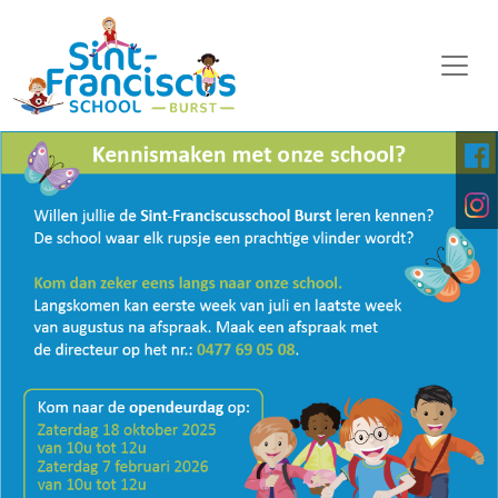
WELKOM
ONZE SCHOOL
SCHOOLORGANISATIE
KALENDER
OP DE MIDDAG
FOTO'S
KINDERPARLEMENT
DOWNLOADS
DIGITALE PLATFORMEN